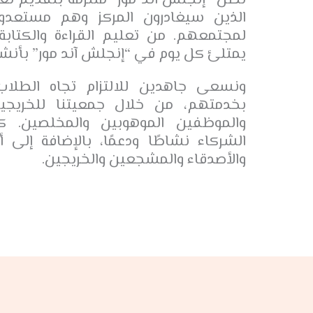
تظل “إنجلش آند مور” ملتزمة بتقديم تع
الذين سيغادرون المركز وهم مستعدون 
لمجتمعهم. من تعليم القراءة والكتابة
يمتلئ كل يوم في “إنجلش آند مور” بأنش
ونسعى جاهدين للالتزام تجاه الطلاب
بخدمتهم، من خلال جمعيتنا للخريجي
والموظفين الموهوبين والمخلصين. كما
الشركاء نشاطًا ودعمًا، بالإضافة إلى أو
والأصدقاء والمشجعين والخريجين.