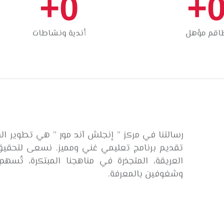
+
0
+
اقم مؤهل
أندية ونشاطات
رسالتنا في مركز ” إنجلش آند مور ” هي تطوير ال
تقديم برنامج تعليمي غني ومميز. نسعى لتحقيق 
العريقة، المتجذرة في مناهجنا المبتكرة، تُس
وشغوفين بالمعرفة.