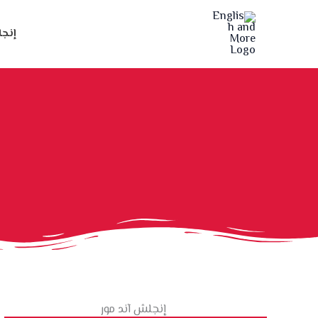
خطي
لى
إنجل
لمحتوى
إنجلش آند مور