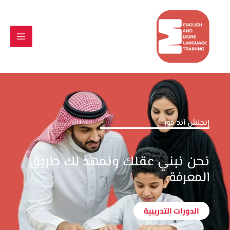
خطي
لى
لمحتوى
إنجلش آند مور
نحن نبني عقلك ونمهد لك طريق
المعرفة.
الدورات التدريبية